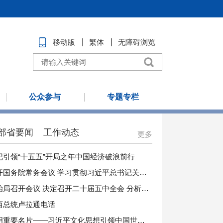
移动版
繁体
无障碍浏览
公众参与
专题专栏
部省要闻
工作动态
更多
记引领“十五五”开局之年中国经济破浪前行
李强主持召开国务院常务会议 学习贯彻习近平总书记关于上半年经济形势和做好下半年经济工作的重要讲话精神
中共中央政治局召开会议 决定召开二十届五中全会 分析研究当前经济形势和经济工作中共中央总书记习近平主持会议
西总统卢拉通电话
擦亮中华文明重要名片——习近平文化思想引领中国世界遗产申报保护工作壮阔实践