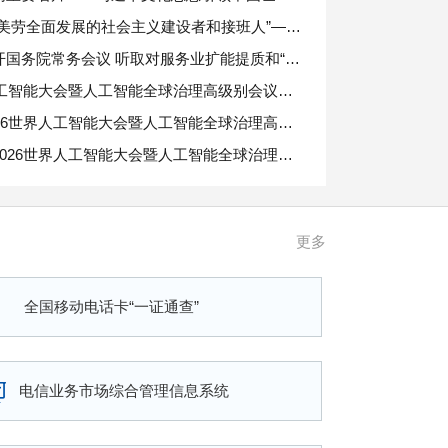
“培养德智体美劳全面发展的社会主义建设者和接班人”——习近平总书记的重要论述指引基础教育改革发展开创新局面
李强主持召开国务院常务会议 听取对服务业扩能提质和“六张网”规划建设督查情况汇报等
2026世界人工智能大会暨人工智能全球治理高级别会议主席声明（全文）
习近平在2026世界人工智能大会暨人工智能全球治理高级别会议开幕式上的主旨讲话（全文）
云南省通信管理局召开2026年信息通信业行风纠风暨安全生产工作会议
习近平出席2026世界人工智能大会暨人工智能全球治理高级别会议开幕式并发表主旨讲话
更多
全国移动电话卡“一证通查”
电信业务市场综合管理信息系统