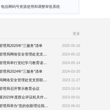
电信网码号资源使用和调整审批系统
更多
理局2025年“三服务”清单
2025-05-16
云南省通信管理局网络安全管理处党支部、政策法规处党支部组织开展“织网强安，守纪合规，赋能发展”主题党日暨党建共建活动
2024-05-22
云南省通信管理局举行党纪学习教育读书班结业式暨党组书记纪律党课汇报会
2024-05-14
理局2024年“三服务”清单
2024-03-20
省通信管理局网络安全管理处党支部联合省消防救援总队新闻宣传处党支部开展“观百年辉煌，筑消防安全”主题党日暨党建共建活动
2023-11-27
管理局召开警示教育会议
2023-10-24
关于深入开展2023年度群众评议机关作风活动的公告
2023-09-01
云南省通信管理局举办“党的创新理论我来讲”理论宣讲暨“红土地之歌”演讲比赛
2023-06-01