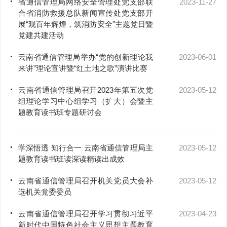
省通信管理局网络安全管理处党支部联
2023-11-27
合省消防救援总队新闻宣传处党支部开
展“观百年辉煌，筑消防安全”主题党日暨
党建共建活动
云南省通信管理局举办“党的创新理论我
2023-06-01
来讲”理论宣讲暨“红土地之歌”演讲比赛
云南省通信管理局召开2023年第五次党
2023-05-12
组理论学习中心组学习（扩大）会暨主
题教育读书班专题研讨会
学深悟透 知行合一 云南省通信管理局主
2023-05-12
题教育读书班读深读精读出成效
云南省通信管理局召开机关党员大会补
2023-05-12
选机关党委委员
云南省通信管理局召开学习贯彻习近平
2023-04-23
新时代中国特色社会主义思想主题教育