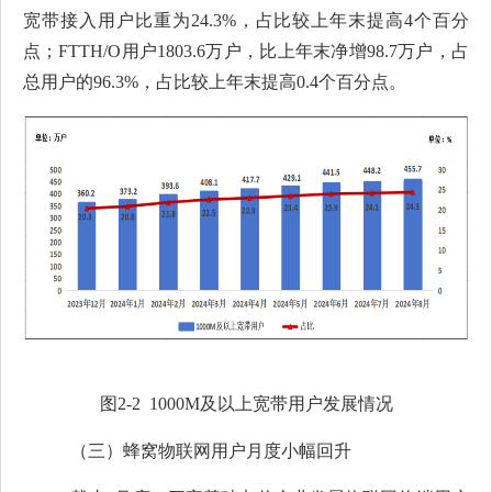
宽带接入用户比重为
24.3
%
，占比较上年末提高
4
个百分
点；
FTTH/O
用户
1
803.6
万户，比上年末净增
98.7
万户，占
总用户的
9
6.3
%
，占比较上年末提高
0.4
个百分点。
图
2-2 1000M
及以上宽带用户发展情况
（三）
蜂窝物联网用户月度小幅回升