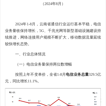
（
202
4
年
8
月）
2024
年
1-8
月，云南省通信行业运行基本平稳，电信
业务量收保持增长，
5G
、千兆光网等新型基础设施建设持
续推进，网络连接用户规模不断扩大，移动数据流量延续
较快增长态势。
一、
行业
总体情况
（一）电信业务量保持两位数增幅
按照
上
年不变单价，
全
省
1-8
月
电信业务总量
329.5
亿
元
，
同比增长
11.1
%
。