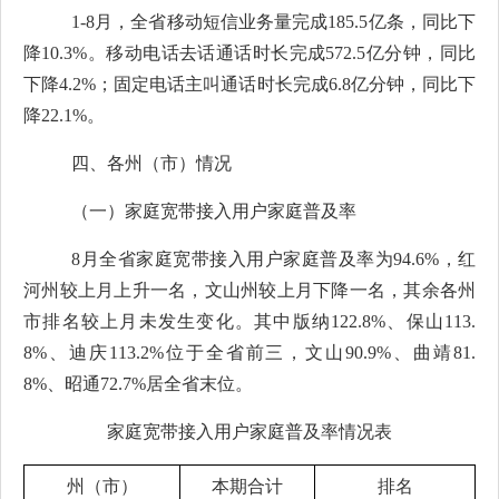
1-8
月，全省移动短信业务量完成
185.5
亿条，同比下
降
10.3%
。移动电话去话通话时长完成
572.5
亿分钟，同比
下降
4.2%
；固定电话主叫通话时长完成
6.8
亿分钟，同比下
降
22.1%
。
四、各州
（
市
）
情况
（一）家庭宽带接入用户家庭普及率
8
月全省家庭宽带接入用户家庭普及率为
94.6%
，红
河州较上月上升一名，文山州较上月下降一名，其余各州
市排名较上月未发生变化。其中版纳
122.8%
、保山
113.
8%
、迪庆
113.2%
位于全省前三，文山
90.9%
、曲靖
81.
8%
、昭通
72.7%
居全省末位。
家庭宽带接入用户家庭普及率情况表
州（市）
本期合计
排名