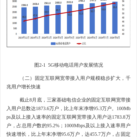
图
2-1 5G
移动电话用户发展情况
（二）
固定互联网宽带接入用户规模稳步扩大，千
兆用户
增长
快速
截止
8
月底
，三家基础电信企业的固定互联网宽带接
入用户总数达
1873.6
万
户，
比上年末净增
95.3
万户。
100Mb
ps
及以上接入速率的固定互联网宽带接入用户达
1783.8
万
户，占总用户数的
95.2
%
；
1000Mbps
及以上接入速率用户
快速增长，比上年末净增
95.6
万户
，
达
455.7
万户，占固定