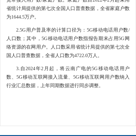
省统计局提供的第七次全国人口普查数据，全省家庭户数
为
1644.5
万户。
2.
5G
用户普及率
的计算口径为：
5G
移动电话用户数
/
人口数；其中，
5G
移动电话用户数指报告期末占用
5G
网
络资源的在网用户。
人口数
采用省统计局提供
的第七次全
国人口普查
数据，全省
人口数为
4722.0
万
人。
3
.
自
2024
年
2
月起，将云南广电的
5G
移动电话用户
数、
5G
移动互联网接入流量、
5G
移动互联网用户数纳入
行业汇总数据，上年同期数据进行同步调整。