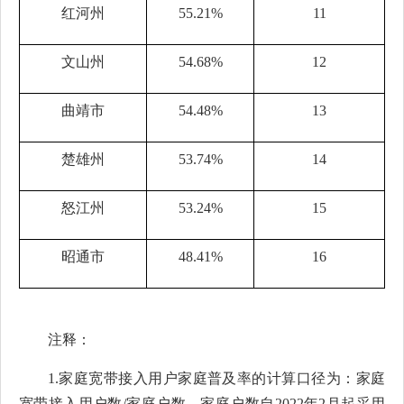
红河州
55.21%
11
文山州
54.68%
12
曲靖市
54.48%
13
楚雄州
53.74%
14
怒江州
53.24%
15
昭通市
48.41%
16
注释：
1.
家庭宽带接入用户家庭普及率的计算口径为：家庭
宽带接入用户数
/
家庭户数。家庭户数自
2022
年
2
月起采用