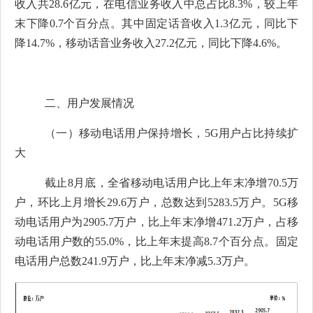
收入共
28.6
亿元，在电信业务收入中总占比
8.3
%
，较上年
末下降
0.7
个百分点
。其中固定话音收入
1.3
亿元，同比下
降
14.7
%
，移动话音业务收入
27.2
亿元，同比下降
4.6
%
。
二、用户发展情况
（一）移动电话用户保持增长，
5G
用户占比持续扩
大
截止
8
月底，全省移动电话用户比上年末净增
70.5
万
户，环比上月增长
29.6
万户，总数达到
5283.5
万户。
5G
移
动电话用户为
2905.7
万户，比上年末净增
471.2
万户，占移
动电话用户数的
55.0%
，比上年末提高
8.7
个百分点。固定
电话用户总数
241.9
万户，比上年末净减
5.3
万户。