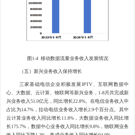
图
1-4
移动数据流量业务收入发展情况
（五）
新兴业务收入
保持增长
三家基础电信企业积极发展
IPTV
、互联网数据中
心、大数据、云计算、物联网等新兴业务，
1-8
月
共完成新
兴业务收入
51.0
亿元，同比增长
22.8
%
。在电信业务收入中
占比为
1
4.7
%
，拉动电信业务收入增长
2.9
个百分点
。其中
云计算
业务收入
同比
增长
11.8
%
，
大数据
业务
收入
同比增
长
175.7
%
，数据中心业务收入同比
增长
9.8
%
，物联网业务
收入同比
下降
1.2
%
，集成业务收入同比增长
94.0%
。