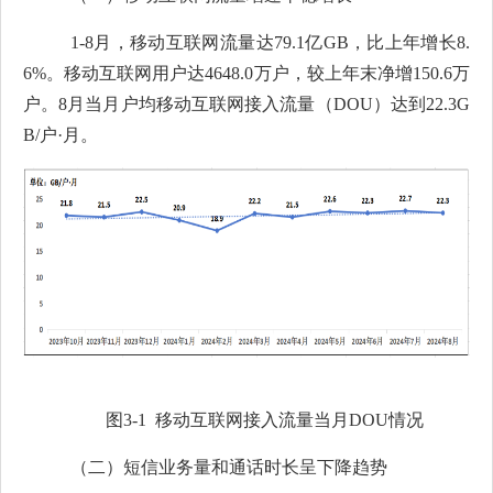
1-8
月，
移动互联网流量达
79.1
亿
GB
，比上年增长
8.
6%
。移动互联网用户达
4648.0
万户，较上年末净增
150.6
万
户。
8
月当月户均移动互联网接入流量（
DOU
）达到
22.3G
B/
户
·
月。
图
3-1
移动互联网接入流量当月
DOU
情况
（二）短信业务量和通话时长呈下降趋势