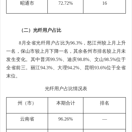
昭通市
72.72%
16
（二）光纤用户占比
8
月全省光纤用户占比为
96.3%
，怒江州较上月上升
一名，保山市较上月下降一名，其余各州市排名较上月未
发生变化。其中普洱
99.5%
、迪庆
98.8%
、文山
98.5%
位于
全省前三。丽江
94.3%
、大理
94.2%
、昆明
93.6%
位于全省
末位。
光纤用户占比情况表
州（市）
本期合计
排名
云南省
96.26%
—