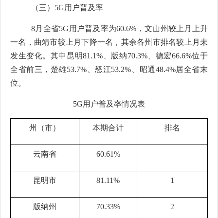
（三）
5G
用户普及率
8
月全省
5G
用户普及率为
60.6%
，文山州较上月上升
一名，曲靖市较上月下降一名，其余各州市排名较上月未
发生变化。其中昆明
81.1%
、版纳
70.3%
、德宏
66.6%
位于
全省前三，楚雄
53.7%
、怒江
53.2%
、昭通
48.4%
居全省末
位。
5G
用户普及率
情况表
州（市）
本期合计
排名
云南省
60.61%
—
昆明市
81.11%
1
版纳州
70.33%
2