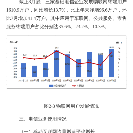
截止
8
月底，三家基础电信企业发展物联网终端用户
1610.9
万户，同比增长
13.7%
，比上年末净增
96.6
万户，环
比
7
月增加
41.4
万户。其中应用于车联网、公共服务、零售
服务终端用户占比分别达
35.6%
、
23.2%
、
10.3%
。
图
2-3
物联网用户发展情况
三、电信业务使用情况
（一）移动互联网流量增速平稳增长