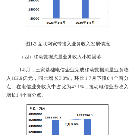
图
1-3
互联网宽带接入业务收入发展情况
（四）
移动数据流量业务收入
小幅回落
1-8
月
，三家基础电信企业完成移动数据流量业务收
入
162.9
亿元，同比
增长
3.0
%
，环比
1-7
月
下降
0.
4
个百分
点。在电信业务收入中占比为
47.1
%
，拉动电信业务收入
增长
1.4
个百分点。