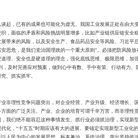
从谈起，已有的成果也可能化为虚无。我国工业发展正处在由大
交织，面临的矛盾和风险挑战明显增多，比如产业链供应链安全
发展带来的风险，以及安全生产、食品药品安全等风险。习近平总
居安思危，是我们党治国理政的一个重大原则”。必须把防风险放
硬道理、安全也是硬道理的理念，强化底线思维、极限思维，加强
研判，及时完善应对预案，做到心中有数、手中有策、行动有力。
研究、抓实抓牢。
行业非理性竞争问题突出，对企业经营、产业升级、经济增长、
各方面的广泛关注。产业、企业的培育可谓千辛万苦，而非理性
间，我们绝不能容忍这种事情发生。抓行业必须抓治理，实现新
现代化，“十五五”时期应该有大的进展。要锚定实现新型工业化
行以人民为中心的发展思想，标本兼治、系统治理，突出坚持依