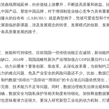
微笑曲线两端延伸，向价值链上游攀升，不断提高质量和效益。
中国产品、塑造中国品牌，对于增强制造业核心竞争力具有重要作
爆火的拉布布（LABUBU）就是典型例子，凭借可爱造型和个
发展面临的新课题，涉及发展观念的转变、发展模式的创新、发
一条高质量发展的路子。
度、效能和可持续性。目前我国一些传统动能正在减弱，新动能
口。2024年，我国战略性新兴产业增加值占GDP比重仅约13.
头。动力从哪来？要靠创新、靠改革。从深化改革看，当前制约
活力的难点问题、危及产业安全的风险问题还不少。比如，数据
制约数据“供得出”“流得动”“用得好”的卡点堵点问题依然突出
不完善、技术能力不足等问题。同时，数据治理相关法律法规和
明确，数据安全与隐私保护等相关制度有待细化。加快释放数据
时也意味着潜力还很大。要深入研究新型工业化的动力机制，打