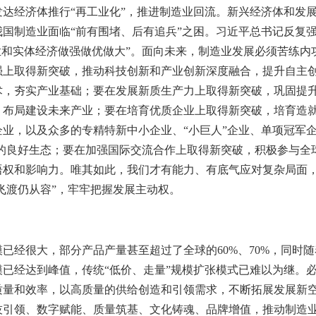
发达经济体推行“再工业化”，推进制造业回流。新兴经济体和发
国制造业面临“前有围堵、后有追兵”之困。习近平总书记反复强
业和实体经济做强做优做大”。面向未来，制造业发展必须苦练内
强上取得新突破，推动科技创新和产业创新深度融合，提升自主
术，夯实产业基础；要在发展新质生产力上取得新突破，巩固提
，布局建设未来产业；要在培育优质企业上取得新突破，培育造
业，以及众多的专精特新中小企业、“小巨人”企业、单项冠军企
”的良好生态；要在加强国际交流合作上取得新突破，积极参与全
语权和影响力。唯其如此，我们才有能力、有底气应对复杂局面
云飞渡仍从容”，牢牢把握发展主动权。
已经很大，部分产品产量甚至超过了全球的60%、70%，同时
模已经达到峰值，传统“低价、走量”规模扩张模式已难以为继。
质量和效率，以高质量的供给创造和引领需求，不断拓展发展新
技引领、数字赋能、质量筑基、文化铸魂、品牌增值，推动制造