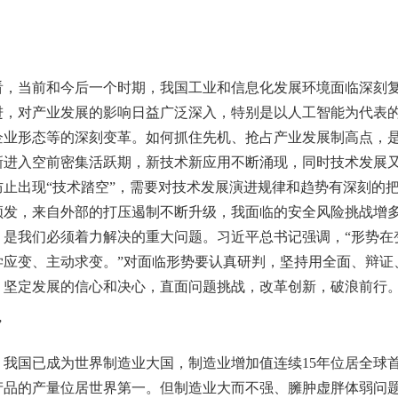
看，当前和今后一个时期，我国工业和信息化发展环境面临深刻
进，对产业发展的影响日益广泛深入，特别是以人工智能为代表
企业形态等的深刻变革。如何抓住先机、抢占产业发展制高点，
新进入空前密集活跃期，新技术新应用不断涌现，同时技术发展
防止出现“技术踏空”，需要对技术发展演进规律和趋势有深刻的
频发，来自外部的打压遏制不断升级，我面临的安全风险挑战增
，是我们必须着力解决的重大问题。习近平总书记强调，“形势在
学应变、主动求变。”对面临形势要认真研判，坚持用全面、辩证
，坚定发展的信心和决心，直面问题挑战，改革创新，破浪前行
”
我国已成为世界制造业大国，制造业增加值连续15年位居全球首
产品的产量位居世界第一。但制造业大而不强、臃肿虚胖体弱问