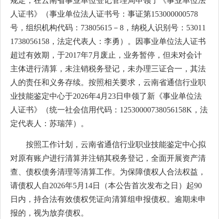
规定，在云南省事业单位登记管理局申领了《事业单位法
人证书》（事业单位法人证书号：事证第153000000578
号，组织机构代码：73805615－8，纳税人识别号：53011
1738056158，法定代表人：李勇）。因事业单位法人证书
超过有效期，于2017年7月废止，业务暂停，但未对会计
主体进行清算，未注销税务登记，未办理三证合一，其法
人的责任和义务存续。按照相关要求，云南省通信行业职
业技能鉴定中心于2026年4月23日申领了新《事业单位法
人证书》（统一社会信用代码：12530000738056158K，法
定代表人：苏瑞萍）。
按照工作计划，云南省通信行业职业技能鉴定中心拟
对原有账户进行清算并注销其税务登记，全面开展资产清
查、债权债务清理等清算工作。为保障债权人合法权益，
请债权人自2026年5月14日（本公告首次发布之日）起90
日内，持合法有效债权凭证向清算组申报债权。逾期未申
报的，视为放弃债权。