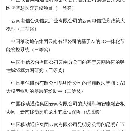
医院智慧医院建设项目（一等奖）
云南电信公众信息产业有限公司的云南电信经分政策大
模型（二等奖）
中国移动通信集团云南有限公司的基于
AI的5G一体化节
能管控系统
（三等奖）
中国电信股份有限公司云南分公司的基于云网协同的弹
性城域算力网研究（三等奖）
中国电信股份有限公司昆明分公司的寻甸政法智脑：
AI
大模型驱动的基层解纷助手
（三等奖）
中国移动通信集团云南有限公司的大模型与智能融合板
协同，云南移动护航泼水节通信保障（优胜奖）
中国移动通信集团云南有限公司昆明分公司的昆明市五