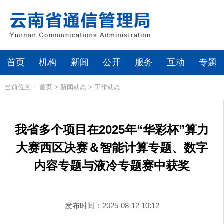
首页
机构
新闻
公开
服务
互动
专题
当前位置：
首页
>
新闻动态
>
工作动态
我省多个项目在2025年“华彩杯”算力
大赛西区决赛＆智能计算专题、数字
内容专题与液冷专题赛中获奖
发布时间：2025-08-12 10:12