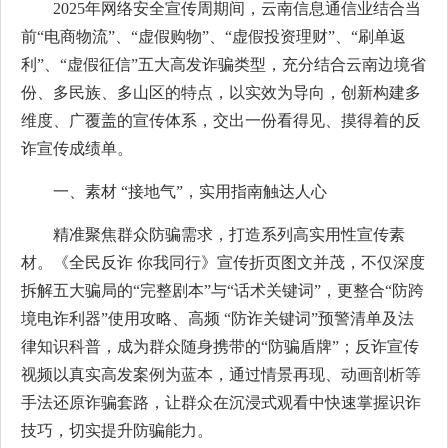
2025年网络安全宣传周期间，云南信息通信业结合当
前“电商物流”、“虚假购物”、“虚假投资理财”、“刷单返
利”、“虚假征信”五大高发诈骗类型，充分结合云南边境省
份、多民族、多山区的特点，以实效为导向，创新构建多
维度、广覆盖的宣传体系，交出一份看得见、摸得着的反
诈宣传成绩单。
一、素材 “接地气”，实用指南触达人心
精准聚焦群众防骗需求，打造系列高实用性宣传素
材。《全民反诈 你我同行》宣传折页图文并茂，不仅深度
拆解五大骗局的“完整剧本”与“话术关键词”，更整合“防跨
境电诈利器”使用攻略、高频 “防诈关键词”预警清单及法
律知识科普，成为群众随身携带的“防骗盾牌”；反诈宣传
视频以真实高发案例为蓝本，通过情景再现、动画剖析等
手法还原诈骗套路，让群众在沉浸式观看中快速掌握识诈
技巧，切实提升防骗能力。